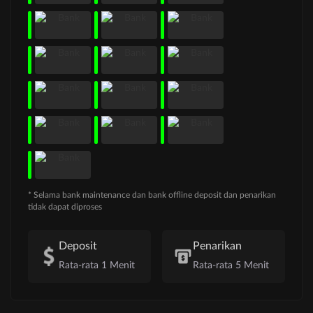
* Selama bank maintenance dan bank offline deposit dan penarikan
tidak dapat diproses
Deposit
Penarikan
Rata-rata 1 Menit
Rata-rata 5 Menit