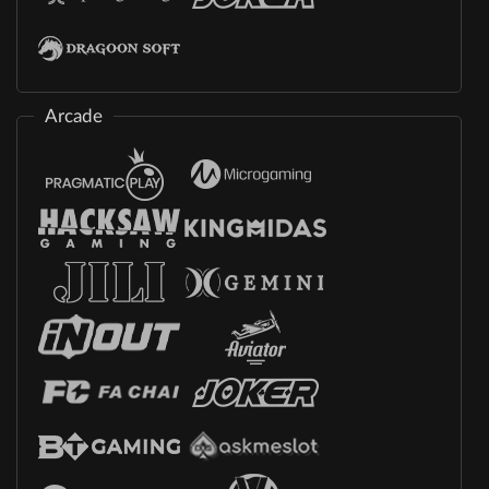
Arcade