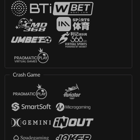
Crash Game