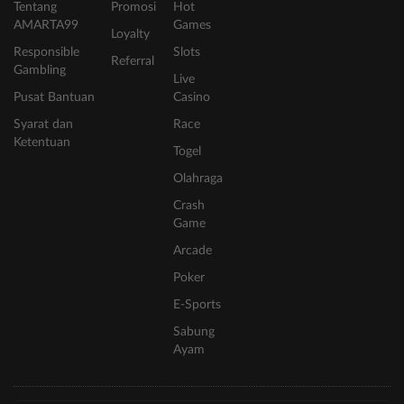
Tentang
Promosi
Hot
AMARTA99
Games
Loyalty
Responsible
Slots
Referral
Gambling
Live
Pusat Bantuan
Casino
Syarat dan
Race
Ketentuan
Togel
Olahraga
Crash
Game
Arcade
Poker
E-Sports
Sabung
Ayam