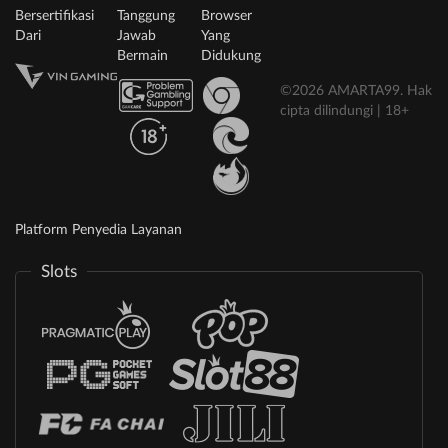
Bersertifikasi
Tanggung
Browser
Dari
Jawab
Yang
Bermain
Didukung
©2026 AMARTA99. Hak
cipta dilindungi | 18+
Platform Penyedia Layanan
Slots