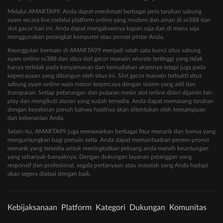
Melalui AMARTA99, Anda dapat menikmati berbagai jenis taruhan sabung
ayam secara live melalui platform online yang modern dan aman di sv388 dan
slot gacor hari ini. Anda dapat mengaksesnya kapan saja dan di mana saja
menggunakan perangkat komputer atau ponsel pintar Anda.
Keunggulan bermain di AMARTA99 menjadi salah satu kunci situs sabung
ayam online sv388 dan situs slot gacor maxwin winrate tertinggi yang tidak
hanya terletak pada kenyamanan dan kemudahan aksesnya tetapi juga pada
kepercayaan yang dibangun oleh situs ini. Slot gacor maxwin terbukti situs
sabung ayam online wala meron terpercaya dengan sistem yang adil dan
transparan. Setiap petarungan dan putaran mesin slot online disini dijamin fair-
play dan mengikuti aturan yang sudah tersedia. Anda dapat memasang taruhan
dengan keyakinan penuh bahwa hasilnya akan ditentukan oleh kemampuan
dan keberanian Anda.
Selain itu, AMARTA99 juga menawarkan berbagai fitur menarik dan bonus yang
menguntungkan bagi pemain setia. Anda dapat memanfaatkan promo-promo
menarik yang tersedia untuk meningkatkan peluang anda meraih keuntungan
yang sebanyak-banyaknya. Dengan dukungan layanan pelanggan yang
responsif dan profesional, segala pertanyaan atau masalah yang Anda hadapi
akan segera diatasi dengan baik.
Kebijaksanaan
Platform
Kategori
Dukungan
Komunitas