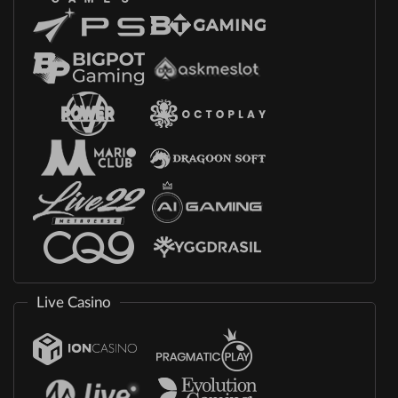
Live Casino