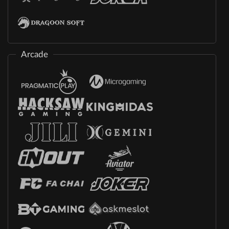
Arcade