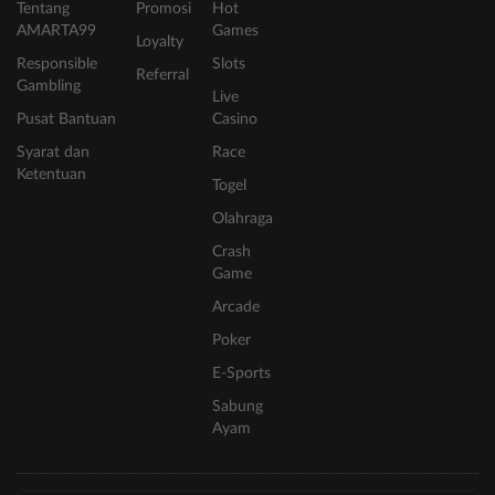
Tentang
Promosi
Hot
AMARTA99
Games
Loyalty
Responsible
Slots
Referral
Gambling
Live
Pusat Bantuan
Casino
Syarat dan
Race
Ketentuan
Togel
Olahraga
Crash
Game
Arcade
Poker
E-Sports
Sabung
Ayam