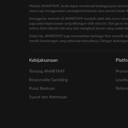
Melalui AMARTA99, Anda dapat menikmati berbagai jenis taruhan 
mana saja menggunakan perangkat komputer atau ponsel pintar 
Keunggulan bermain di AMARTA99 menjadi salah satu kunci situs 
juga pada kepercayaan yang dibangun oleh situs ini. Slot gacor m
online disini dijamin fair-play dan mengikuti aturan yang suda
Selain itu, AMARTA99 juga menawarkan berbagai fitur menarik 
meraih keuntungan yang sebanyak-banyaknya. Dengan dukungan lay
Kebijaksanaan
Platf
Tentang AMARTA99
Promos
Responsible Gambling
Loyalty
Pusat Bantuan
Referra
Syarat dan Ketentuan