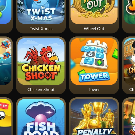
Twist X-mas
Wheel Out
Chicken Shoot
Tower
Ch