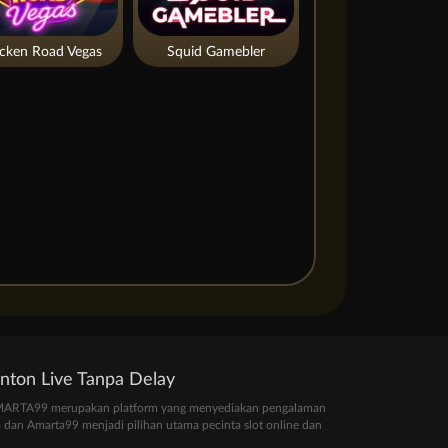
cken Road Vegas
Squid Gamebler
ton Live Tanpa Delay
a. AMARTA99 merupakan platform yang menyediakan pengalaman
8 dan Amarta99 menjadi pilihan utama pecinta slot online dan