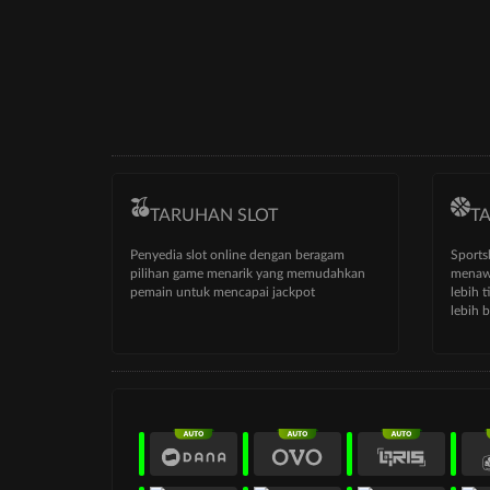
TARUHAN SLOT
T
Penyedia slot online dengan beragam
Sports
pilihan game menarik yang memudahkan
menawa
pemain untuk mencapai jackpot
lebih 
lebih 