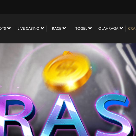
OTS
LIVE CASINO
RACE
TOGEL
OLAHRAGA
CRA