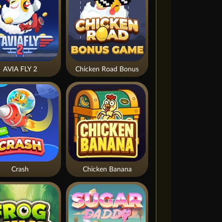
AVIA FLY 2
Chicken Road Bonus
Crash
Chicken Banana