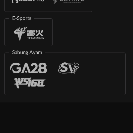
E-Sports
Sabung Ayam