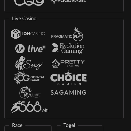
Live Casino
Race
Togel