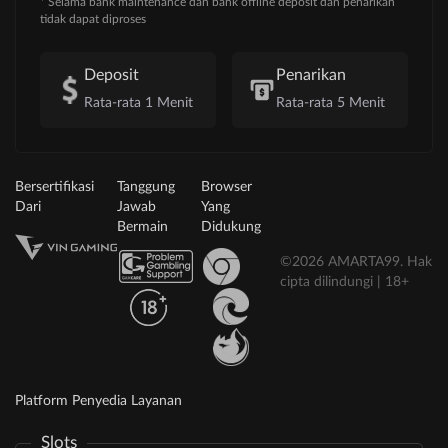
* Selama bank maintenance dan bank offline deposit dan penarikan
tidak dapat diproses
Deposit
Penarikan
Rata-rata 1 Menit
Rata-rata 5 Menit
Bersertifikasi
Tanggung
Browser
Dari
Jawab
Yang
Bermain
Didukung
©2026 AMARTA99. Hak
cipta dilindungi | 18+
Platform Penyedia Layanan
Slots