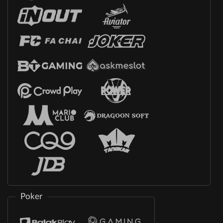
Poker