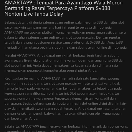
AMARTA99 : Tempat Para Ayam Jago Wala Meron
Bertanding Resmi Terpercaya Platform Sv388
Nonton Live Tanpa Delay
Selamat datang di dunia sabung ayam online wala meron sv388 dan situs slot
gacor maxwin gampang menang hari ini resmi terpercaya di indonesia.
AMARTA99 merupakan platform yang menyediakan pengalaman asik dan seru
dalam taruhan sabung ayam online dan slot gacor maxwin. Dengan reputasi
terbaik dan layanan customer service yang profesional, Sv388 dan Amarta99
menjadi pilihan utama pecinta slot online dan sabung ayam online di indonesia.
Melalui AMARTA99, Anda dapat menikmati berbagai jenis taruhan sabung
ayam secara live melalui platform online yang modern dan aman di sv388 dan
slot gacor hari ini. Anda dapat mengaksesnya kapan saja dan di mana saja
menggunakan perangkat komputer atau ponsel pintar Anda.
Keunggulan bermain di AMARTA99 menjadi salah satu kunci situs sabung
ayam online sv388 dan situs slot gacor maxwin winrate tertinggi yang tidak
hanya terletak pada kenyamanan dan kemudahan aksesnya tetapi juga pada
kepercayaan yang dibangun oleh situs ini. Slot gacor maxwin terbukti situs
sabung ayam online wala meron terpercaya dengan sistem yang adil dan
transparan. Setiap petarungan dan putaran mesin slot online disini dijamin fair-
play dan mengikuti aturan yang sudah tersedia. Anda dapat memasang taruhan
dengan keyakinan penuh bahwa hasilnya akan ditentukan oleh kemampuan
dan keberanian Anda.
Selain itu, AMARTA99 juga menawarkan berbagai fitur menarik dan bonus yang
menguntungkan bagi pemain setia. Anda dapat memanfaatkan promo-promo