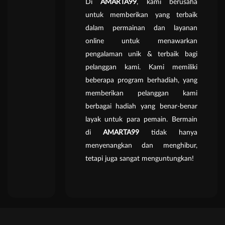
Di
AMARTA99
, kami berusaha
untuk memberikan yang terbaik
dalam permainan dan layanan
online untuk menawarkan
pengalaman unik & terbaik bagi
pelanggan kami. Kami memiliki
beberapa program berhadiah, yang
memberikan pelanggan kami
berbagai hadiah yang benar-benar
layak untuk para pemain. Bermain
di
AMARTA99
tidak hanya
menyenangkan dan menghibur,
tetapi juga sangat menguntungkan!