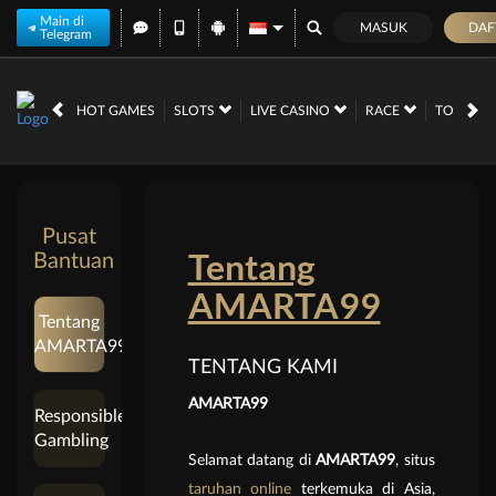
Main di
MASUK
DAF
Telegram
HOT GAMES
SLOTS
LIVE CASINO
RACE
TOGEL
Pusat
Tentang
Bantuan
AMARTA99
Tentang
AMARTA99
TENTANG KAMI
AMARTA99
Responsible
Gambling
Selamat datang di
AMARTA99
, situs
taruhan online
terkemuka di Asia,