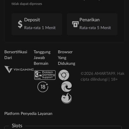
tidak dapat diproses
Deposit
Penarikan
Rata-rata 1 Menit
Rata-rata 5 Menit
Bersertifikasi
Tanggung
Browser
Dari
Jawab
Yang
Bermain
Didukung
©2026 AMARTA99. Hak
cipta dilindungi | 18+
Platform Penyedia Layanan
Slots