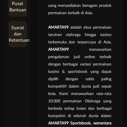
Pusat
yang menyediakan beragam produk
Bantuan
permainan terbaik di Asia.
Syarat
AMARTA99
adalah situs permainan
dan
taruhan olahraga hingga kasino
Ketentuan
terkemuka dan terpercaya di Asia,
AMARTA99
menawarkan
pengalaman judi online terbaik
dengan berbagai variasi permainan
kasino & sportsbook yang dapat
dipilih dengan odds paling
kompetitif dalam dunia judi sepak
bola. Kami menawarkan rata-rata
10.000 permainan Olahraga yang
berbeda setiap bulan dan berbagai
kompetisi di seluruh dunia dalam
AMARTA99 Sportsbook, sementara