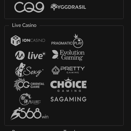
Live Casino