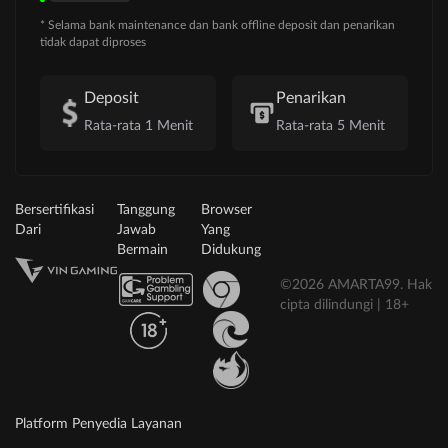
* Selama bank maintenance dan bank offline deposit dan penarikan
tidak dapat diproses
Deposit
Penarikan
Rata-rata 1 Menit
Rata-rata 5 Menit
Bersertifikasi
Tanggung
Browser
Dari
Jawab
Yang
Bermain
Didukung
©2026 AMARTA99. Hak
cipta dilindungi | 18+
Platform Penyedia Layanan