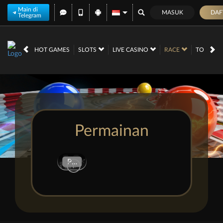
Main di
MASUK
DAF
Telegram
HOT GAMES
SLOTS
LIVE CASINO
RACE
TOGEL
Permainan
i