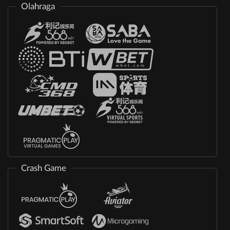
Olahraga
Crash Game