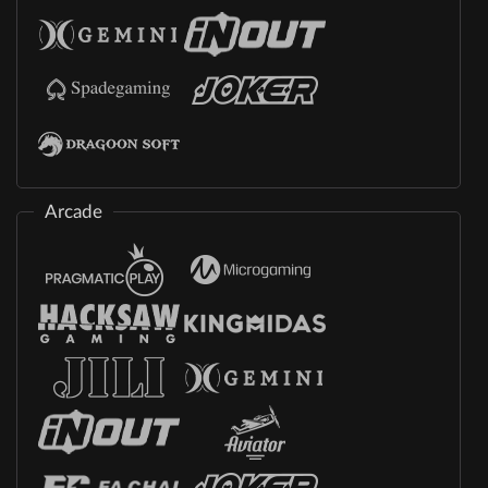
Arcade