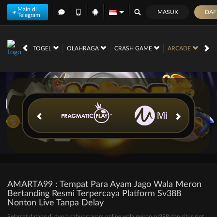
Main di
MASUK
DAF
Telegram
RACE
TOGEL
OLAHRAGA
CRASH GAME
ARCADE
PO
AMARTA99 : Tempat Para Ayam Jago Wala Meron
Bertanding Resmi Terpercaya Platform Sv388
Nonton Live Tanpa Delay
Selamat datang di dunia sabung ayam online wala meron sv388 dan situs slot