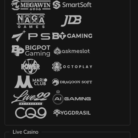
Live Casino