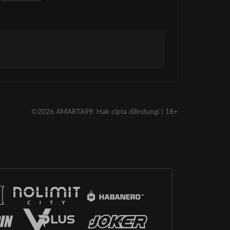
©2026 AMARTA99. Hak cipta dilindungi | 18+