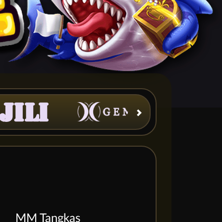
MM Tangkas