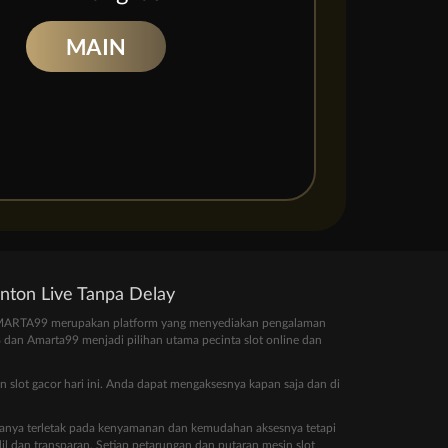
MAIN
ton Live Tanpa Delay
a. AMARTA99 merupakan platform yang menyediakan pengalaman
8 dan Amarta99 menjadi pilihan utama pecinta slot online dan
slot gacor hari ini. Anda dapat mengaksesnya kapan saja dan di
 hanya terletak pada kenyamanan dan kemudahan aksesnya tetapi
il dan transparan. Setiap petarungan dan putaran mesin slot