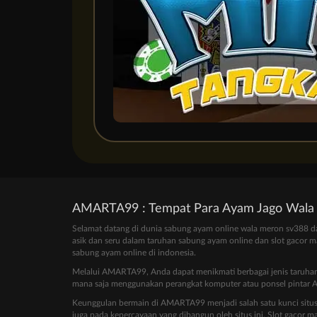
AMARTA99 : Tempat Para Ayam Jago Wala M
Selamat datang di dunia sabung ayam online wala meron sv388 d
asik dan seru dalam taruhan sabung ayam online dan slot gacor m
sabung ayam online di indonesia.
Melalui AMARTA99, Anda dapat menikmati berbagai jenis taruhan 
mana saja menggunakan perangkat komputer atau ponsel pintar 
Keunggulan bermain di AMARTA99 menjadi salah satu kunci situs 
juga pada kepercayaan yang dibangun oleh situs ini. Slot gacor m