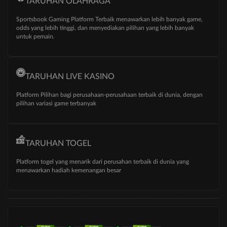
TARUHAN OLAHRAGA
Sportsbook Gaming Platform Terbaik menawarkan lebih banyak game,
odds yang lebih tinggi, dan menyediakan pilihan yang lebih banyak
untuk pemain.
TARUHAN LIVE KASINO
Platform Pilihan bagi perusahaan-perusahaan terbaik di dunia, dengan
pilihan variasi game terbanyak
TARUHAN TOGEL
Platform togel yang menarik dari perusahan terbaik di dunia yang
menawarkan hadiah kemenangan besar