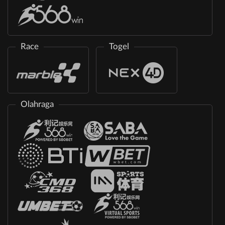
Race
Togel
Olahraga