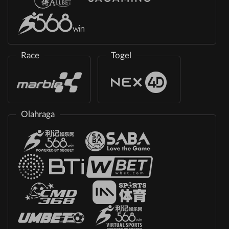
Race
Togel
Olahraga