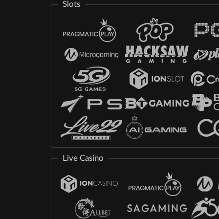
Slots
Live Casino